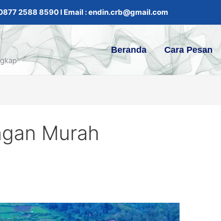
. 0877 2588 8590 I Email : endin.crb@gmail.com
Beranda
Cara Pesan
ngkap
ngan Murah