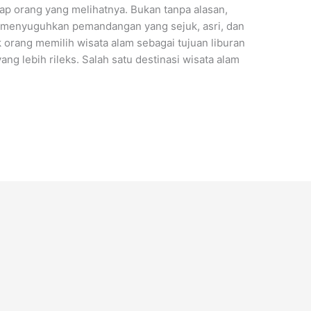
iap orang yang melihatnya. Bukan tanpa alasan,
 menyuguhkan pemandangan yang sejuk, asri, dan
 orang memilih wisata alam sebagai tujuan liburan
ng lebih rileks. Salah satu destinasi wisata alam