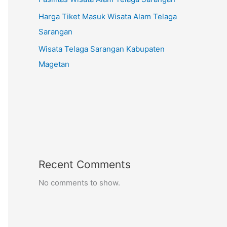
Harga Tiket Masuk Wisata Alam Telaga
Sarangan
Wisata Telaga Sarangan Kabupaten
Magetan
Recent Comments
No comments to show.