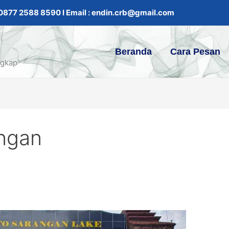
. 0877 2588 8590 I Email : endin.crb@gmail.com
Beranda
Cara Pesan
ngkap
ngan