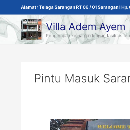
Skip
Alamat : Telaga Sarangan RT 06 / 01 Sarangan I Hp
to
content
Villa Adem Ayem
Penginapan keluarga dengan fasilitas le
Pintu Masuk Sara
Harga
Tiket