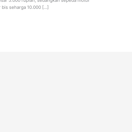
ebesar 5.000 rupiah, sedangkan sepeda motor
r bis seharga 10.000 […]